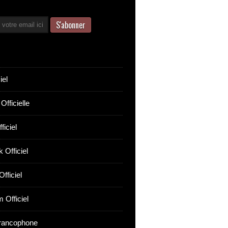
iel
Officielle
ficiel
 Officiel
fficiel
 Officiel
rancophone