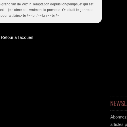
es grand fan de Within Temptation depuis longtemps, et qui est
ont ... je n'aime pas vraiment la pochette. On dirait le genre de
urrait faire.<br /> <br /> <br /> <br />
Retour à l'accueil
NEWSL
Abonnez-
articles 