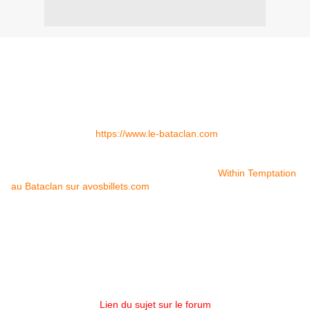
Within Temptation sera donc en concert à Paris au Bataclan le
dimanche 27 Mars 2011.
Le Bataclan est situé au 50 boulevard Voltaire Paris 11ème, à
proximité de l'arrêt de métro Oberkampf.
Sa capacité est d'environ 1500 places.
Le site de la salle :
https://www.le-bataclan.com
Les places pour ce concert seront mises en vente dès ce
vendredi 30 Juillet au prix de 38,40€ sur le site
Within Temptation
au Bataclan sur avosbillets.com
. Ce site a l'exclusivité de la
ventes pour ce concert.
Suite à notre demande, le site a ajouté l'option "retrait gratuit des
places au guichet de la salle" pour ceux qui ne voudraient pas
payer les 7 euros de frais de port.
Le site devrait également ajouter l'option "impression des billets à
domicile".
Lien du sujet sur le forum