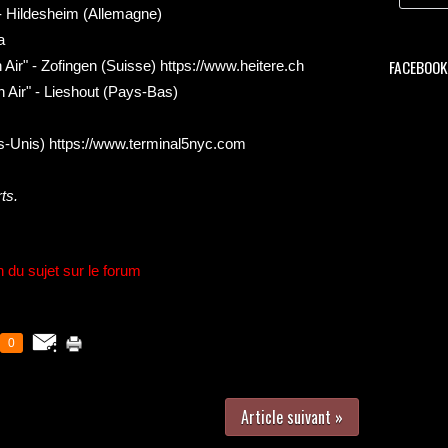
 - Hildesheim (Allemagne)
a
FACEBOOK 
 Air" - Zofingen (Suisse)
https://www.heitere.ch
n Air" - Lieshout (Pays-Bas)
s-Unis)
https://www.terminal5nyc.com
ts
.
n du sujet sur le forum
0
Article suivant »