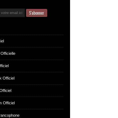
iel
Officielle
ficiel
 Officiel
fficiel
 Officiel
rancophone