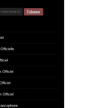
iel
Officielle
ficiel
 Officiel
fficiel
 Officiel
rancophone