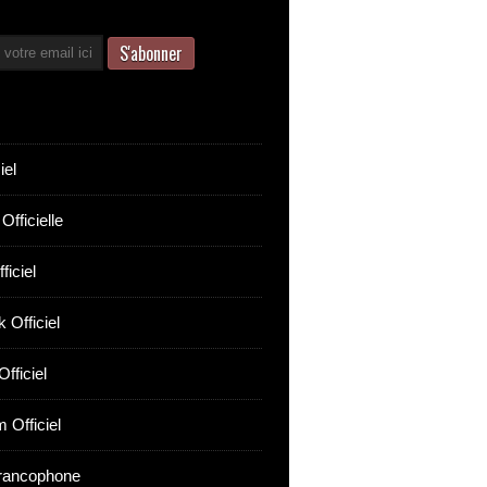
iel
Officielle
ficiel
 Officiel
fficiel
 Officiel
rancophone