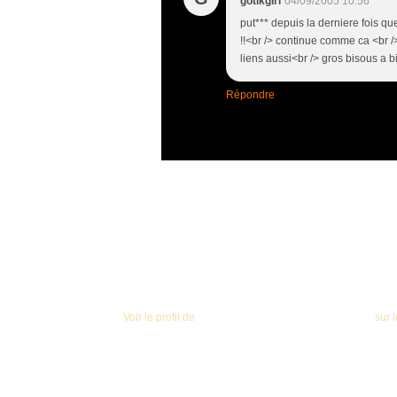
gotikgirl
04/09/2005 10:56
put*** depuis la derniere fois qu
!!<br /> continue comme ca <br /
liens aussi<br /> gros bisous a b
Répondre
© 2005
Voir le profil de
Site Within Temptation Francophone
sur l