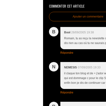
COMMENTER CET ARTICLE
Ajouter un commentaire
B
Bool
28/09/2005 19:38
Romain, tu as reçu la newslette 
dis rien au cas où tu ne saurais p
Répondre
N
NEMESIS
07/09/2005 19:33
il claque ton blog et de + j'ador 
qui est dommage c pour le clip S
enfin bon je dis de continuer car
Répondre