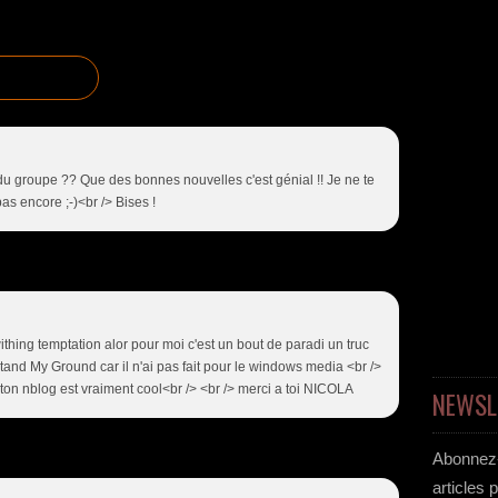
du groupe ?? Que des bonnes nouvelles c'est génial !! Je ne te
as encore ;-)<br /> Bises !
withing temptation alor pour moi c'est un bout de paradi un truc
tand My Ground car il n'ai pas fait pour le windows media <br />
 ton nblog est vraiment cool<br /> <br /> merci a toi NICOLA
NEWSL
Abonnez-
articles 