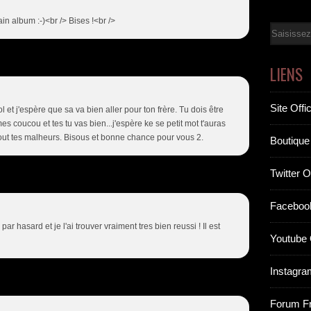
in album :-)<br /> Bises !<br />
Email
LIENS
Site Offic
 et j'espère que sa va bien aller pour ton frère. Tu dois être
 mes coucou et tes tu vas bien...j'espère ke se petit mot t'auras
out tes malheurs. Bisous et bonne chance pour vous 2.
Boutique 
Twitter Of
Facebook
par hasard et je l'ai trouver vraiment tres bien reussi ! Il est
Youtube O
Instagram
Forum F