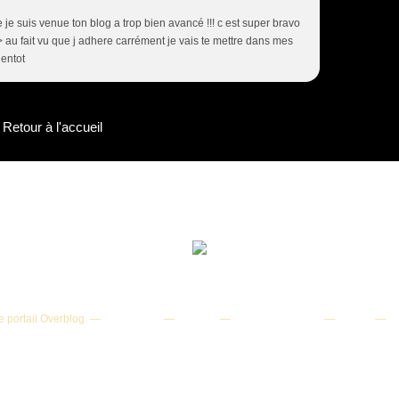
e je suis venue ton blog a trop bien avancé !!! c est super bravo
> au fait vu que j adhere carrément je vais te mettre dans mes
ientot
Retour à l'accueil
-2025 Reproduction partielle ou totale interdite sans autorisation | Vers
Webmaster : Romain Bachelard
e portail Overblog
Top articles
Contact
Signaler un abus
C.G.U.
Co