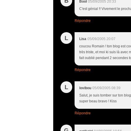
B
Bool
05/09/2005 20:33
C'est génial !! Vivement le procha
Répondre
L
Lisa
05/09/2005 20:07
coucou Romain ! ton blog est cool
très triste, et moi ki suis là avec
fait oublié pendant 2 secondes t
Répondre
L
lovibou
05/09/2005 08:39
Salut, je suis tomber sur ton blog 
super beau bravo ! Kiss
Répondre
G