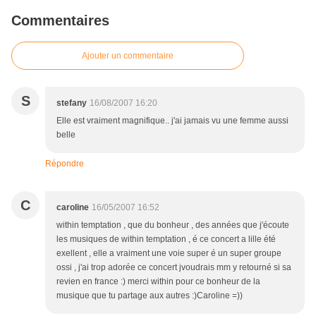
Commentaires
Ajouter un commentaire
S
stefany
16/08/2007 16:20
Elle est vraiment magnifique.. j'ai jamais vu une femme aussi
belle
Répondre
C
caroline
16/05/2007 16:52
within temptation , que du bonheur , des années que j'écoute
les musiques de within temptation , é ce concert a lille été
exellent , elle a vraiment une voie super é un super groupe
ossi , j'ai trop adorée ce concert jvoudrais mm y retourné si sa
revien en france :) merci within pour ce bonheur de la
musique que tu partage aux autres :)Caroline =))