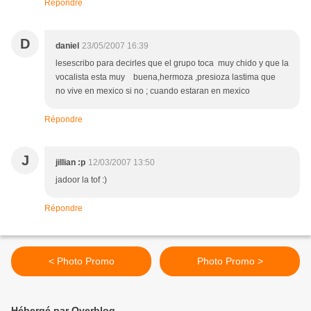
Répondre
D
daniel
23/05/2007 16:39
lesescribo para decirles que el grupo toca muy chido y que la
vocalista esta muy buena,hermoza ,presioza lastima que
no vive en mexico si no ; cuando estaran en mexico
Répondre
J
jillian :p
12/03/2007 13:50
jadoor la tof :)
Répondre
< Photo Promo
Photo Promo >
Hébergé par Overblog