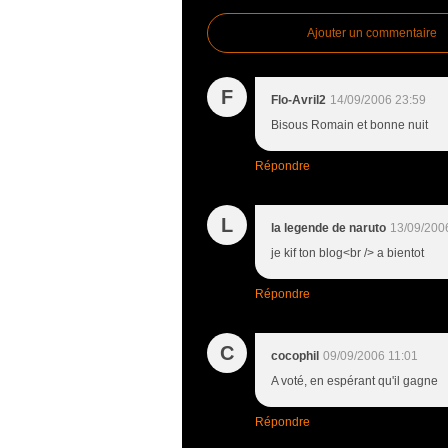
Ajouter un commentaire
F
Flo-Avril2
14/09/2006 23:59
Bisous Romain et bonne nuit
Répondre
L
la legende de naruto
13/09/200
je kif ton blog<br /> a bientot
Répondre
C
cocophil
09/09/2006 11:01
A voté, en espérant qu'il gagne
Répondre