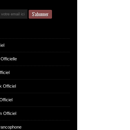
iel
Officielle
ficiel
 Officiel
fficiel
 Officiel
rancophone