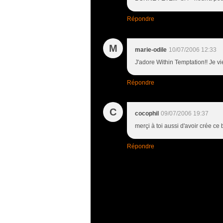
Répondre
M
marie-odile
10/07/2006 12:33
J'adore Within Temptation!! Je vie
Répondre
C
cocophil
09/07/2006 19:37
merçi à toi aussi d'avoir crée ce 
Répondre