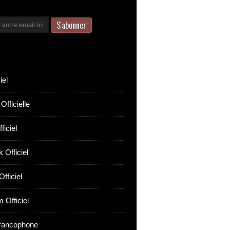
iel
Officielle
ficiel
 Officiel
fficiel
 Officiel
rancophone