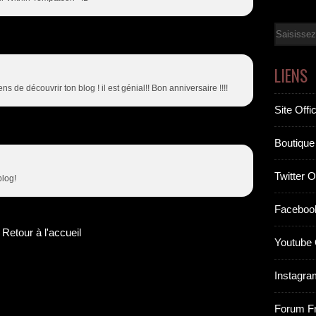
Email
LIENS
ns de découvrir ton blog ! il est génial!! Bon anniversaire !!!!
Site Offic
Boutique 
Twitter Of
blog!
Facebook
Retour à l'accueil
Youtube O
Instagram
Forum F