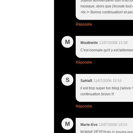
Joyeux anniversaire! bon d'accord
musique, alors que j'écoute tout e
<br /> Bonne continuation! et pe
Répondre
M
Moulinette
12/07/2006 15:38
C'est normale qu'il y est tellemen
Répondre
S
SaHaR
11/07/2006 15:54
il est trop super ton blog j'adore !
continuation bravo !!!
Répondre
M
Marie-Eve
10/07/2006 19:24
BONNE FËTE!!!<br /> hourra pou