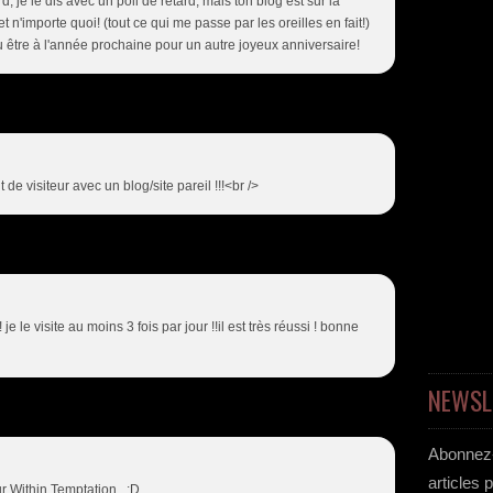
, je le dis avec un poil de retard, mais ton blog est sur la
t n'importe quoi! (tout ce qui me passe par les oreilles en fait!)
u être à l'année prochaine pour un autre joyeux anniversaire!
t de visiteur avec un blog/site pareil !!!<br />
! je le visite au moins 3 fois par jour !!il est très réussi ! bonne
NEWSL
Abonnez-
articles 
r Within Temptation :D