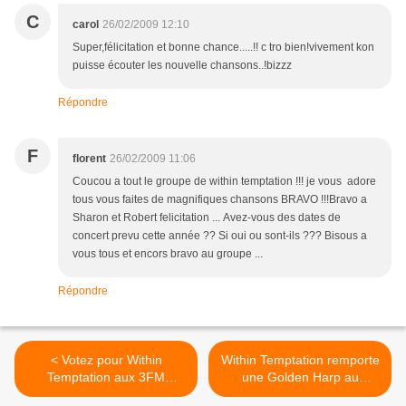
C
carol
26/02/2009 12:10
Super,félicitation et bonne chance.....!! c tro bien!vivement kon
puisse écouter les nouvelle chansons..!bizzz
Répondre
F
florent
26/02/2009 11:06
Coucou a tout le groupe de within temptation !!! je vous adore
tous vous faites de magnifiques chansons BRAVO !!!Bravo a
Sharon et Robert felicitation ... Avez-vous des dates de
concert prevu cette année ?? Si oui ou sont-ils ??? Bisous a
vous tous et encors bravo au groupe ...
Répondre
< Votez pour Within
Within Temptation remporte
Temptation aux 3FM
une Golden Harp au
Awards 2009
HarpenGala 2009 >