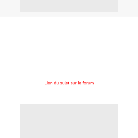
Hier, Sharon et Robert ont annoncés qu'ils attendent un heureux
évènement pour cet été et qu'ils sont donc très heureux.
Un deuxième enfant viendra donc agrandir leur belle famille.
Ils en ont profités également pour dire que l'écriture de nouvelles
chansons se passe très bien.
Félicitations à eux.
Lien du sujet sur le forum