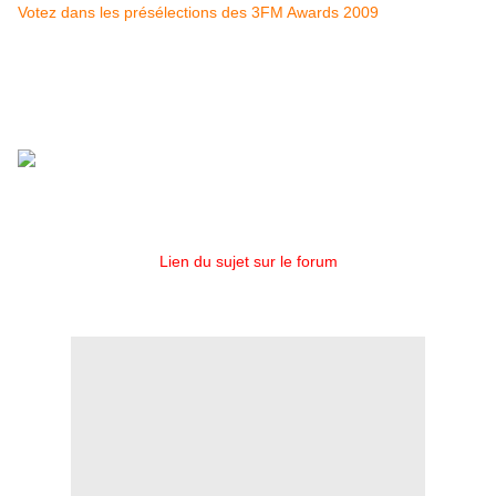
Votez dans les présélections des 3FM Awards 2009
Je rappelle que Within Temptation a remporté l'Award de la
catégorie "Best Rock Artist" en 2006 et en 2007
aux 3FM Awards
et aucun en 2008
. Pourquoi pas un autre en 2009!
Lien du sujet sur le forum