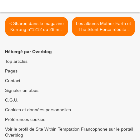
< Sharon dans le magazine
Les albums Mother Earth et
Kerrang n°1212 du 28 mai
The Silent Force réédités
2008
aux US >
Hébergé par Overblog
Top articles
Pages
Contact
Signaler un abus
C.G.U.
Cookies et données personnelles
Préférences cookies
Voir le profil de Site Within Temptation Francophone sur le portail
Overblog