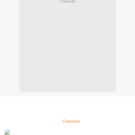
Publicité
Within Temptation sera présent au Szin Festival le 29 août 2008 à
Szeged en Hongrie.
Pour plus d'infos, voir la page
Concerts
.