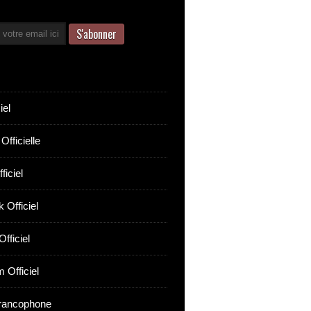
iel
Officielle
ficiel
 Officiel
fficiel
 Officiel
rancophone