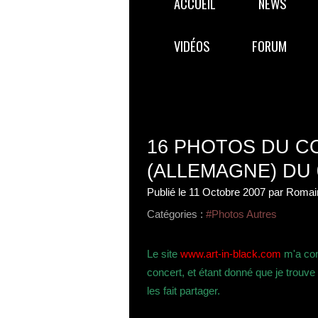
ACCUEIL
NEWS
VIDÉOS
FORUM
16 PHOTOS DU C
(ALLEMAGNE) DU 0
Publié le
11 Octobre 2007
par Romai
Catégories :
#Photos Autres
Le site
www.art-in-black.com
m'a con
concert, et étant donné que je trouve q
les fait partager.