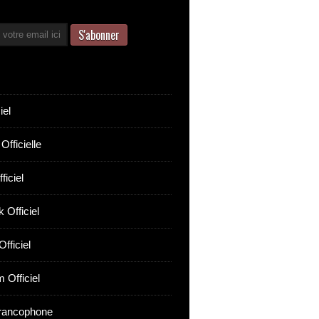
iel
Officielle
ficiel
 Officiel
fficiel
 Officiel
rancophone