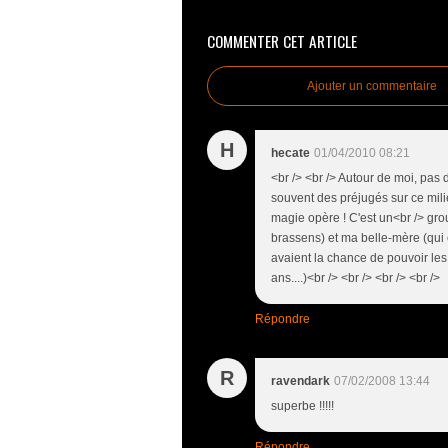
COMMENTER CET ARTICLE
Ajouter un commentaire
H
hecate
01/04/2010 08:21
<br /> <br /> Autour de moi, pas
souvent des préjugés sur ce mili
magie opère ! C'est un<br /> gr
brassens) et ma belle-mère (qui 
avaient la chance de pouvoir les 
ans....)<br /> <br /> <br /> <br />
Répondre
R
ravendark
07/02/2008 13:44
superbe !!!!!
Répondre