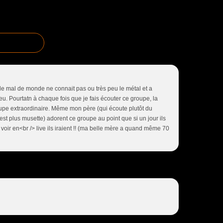
 de mal de monde ne connait pas ou très peu le métal et a
eu. Pourtatn à chaque fois que je fais écouter ce groupe, la
oupe extraordinaire. Même mon père (qui écoute plutôt du
est plus musette) adorent ce groupe au point que si un jour ils
voir en<br /> live ils iraient !! (ma belle mère a quand même 70