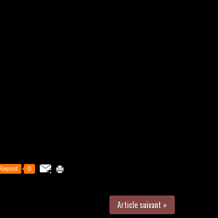
Repost
0
Article suivant »