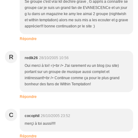
Se groupe c'est vrai kil dechire grave , G appris a connaitre se
groupe car je suis un grand fan de EVANESCENCe et un jour
g lu dans un magazine ke amy lee aimai 2 groupe (nightwish
et within temptation) alors me suis mis a les ecouter et g grave
apprécier!!! bonne continuation pr le site :)
Répondre
R
redik26
28/10/2005 10:56
Oui merci à toi! =)<br /> J'ai rarement vu un blog (ou site)
portant sur un groupe de musique aussi complet et
intéressant!<br /> Continue comme ça pour le plus grand
bonheur des fans de Within Temptation!
Répondre
C
cocophil
26/10/2005 23:52
merçi à toi aussi!!!!
Répondre