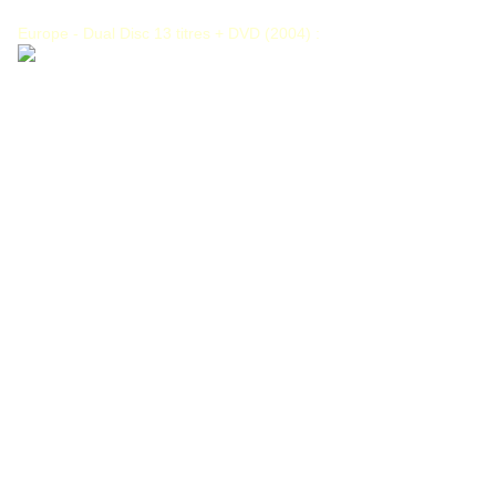
Europe - Dual Disc 13 titres + DVD (2004) :
CD
:
01 - Intro
02 - See Who I Am
03 - Jillian
04 - Stand My Ground
05 - Pale
06 - Forsaken
07 - Angels
08 - Memories
09 - Aquarius
10 - It’s The Fear
11 - Somewhere
Bonustrack :
12 - A Dangerous Mind
13 - The Swan Song
DVD Side
:
Audiopart 5.1 Mix
:
- Intro
- See Who I Am
- Jillian (I’d Give My Heart)
- Stand My Ground