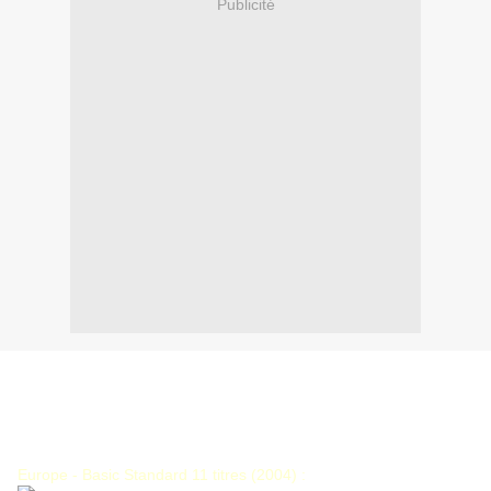
Publicité
The Silent Force - 2004
Date sortie : 15/11/2004
Label : GUN Records
Europe - Basic Standard 11 titres (2004) :