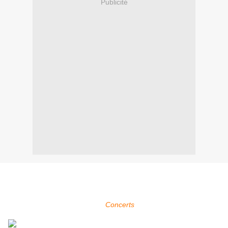
Publicité
Within Temptation sera présent au M'era Luna Festival à
Hildesheim en Allemagne qui se déroule du 13 au 14 août 2016.
Pour plus d'infos, voir la page
Concerts
.