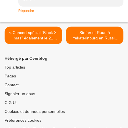
Répondre
< Concert spécial "Black X-
Stefan et Ruud à
mas" également le 21
Yekaterinburg‬ en Russie
décembre 2015
hier >
Hébergé par Overblog
Top articles
Pages
Contact
Signaler un abus
C.G.U.
Cookies et données personnelles
Préférences cookies